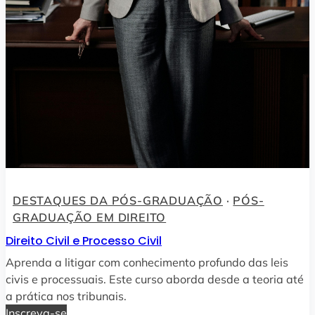
DESTAQUES DA PÓS-GRADUAÇÃO
 · 
PÓS-
GRADUAÇÃO EM DIREITO
Direito Civil e Processo Civil
Aprenda a litigar com conhecimento profundo das leis
civis e processuais. Este curso aborda desde a teoria até
a prática nos tribunais.
Inscreva-se