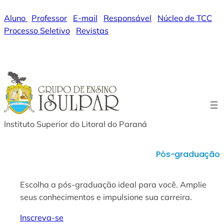
Pular
Aluno
|
Professor
|
E-mail
|
Responsável
|
Núcleo de TCC
|
para
Processo Seletivo
|
Revistas
o
conteúdo
WhatsApp
Instagram
Facebook
LinkedIn
YouTube
Instituto Superior do Litoral do Paraná
Pós-graduação
Escolha a pós-graduação ideal para você. Amplie
seus conhecimentos e impulsione sua carreira.
Inscreva-se