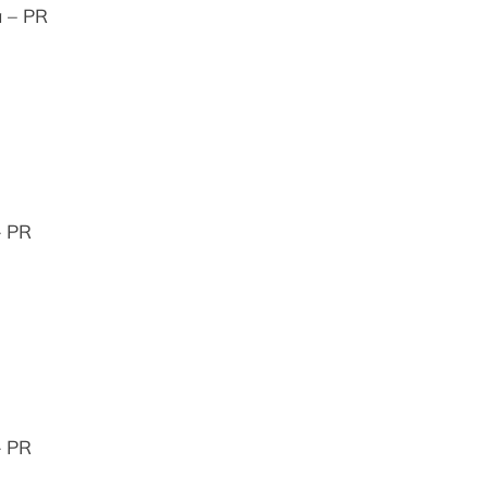
á – PR
– PR
– PR