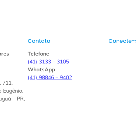
Contato
Conecte-
ores
Telefone
Instagr
(41) 3133 – 3105
Facebo
WhatsApp
LinkedI
(41) 98846 – 9402
WhatsA
, 711,
YouTub
 Eugênio,
aguá – PR,