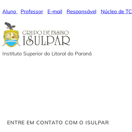
Pular
Aluno
|
Professor
|
E-mail
|
Responsável
|
Núcleo de T
para
o
conteúdo
Instituto Superior do Litoral do Paraná
ENTRE EM CONTATO COM O ISULPAR