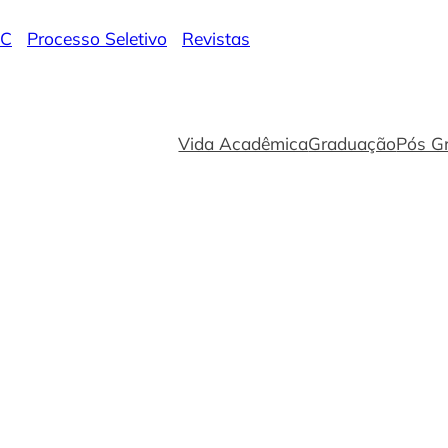
CC
|
Processo Seletivo
|
Revistas
Vida Acadêmica
Graduação
Pós G