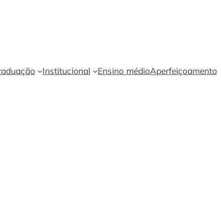
WhatsApp
Instagra
Facebo
Linke
Yo
raduação
Institucional
Ensino médio
Aperfeiçoamento