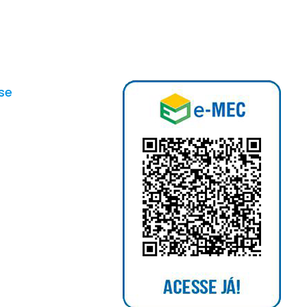
se
am
ok
n
pp
e