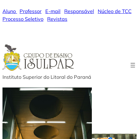
Pular
Aluno
|
Professor
|
E-mail
|
Responsável
|
Núcleo de TCC
|
para
Processo Seletivo
|
Revistas
o
conteúdo
WhatsApp
Instagram
Facebook
LinkedIn
YouTube
Instituto Superior do Litoral do Paraná